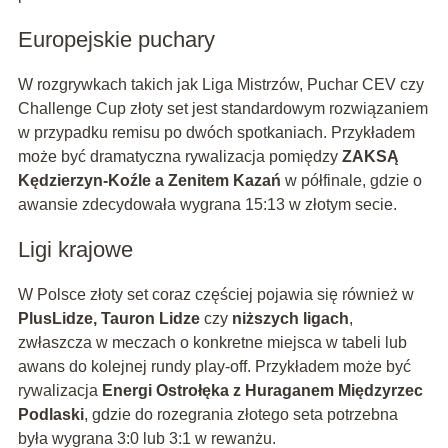
Europejskie puchary
W rozgrywkach takich jak Liga Mistrzów, Puchar CEV czy
Challenge Cup złoty set jest standardowym rozwiązaniem
w przypadku remisu po dwóch spotkaniach. Przykładem
może być dramatyczna rywalizacja pomiędzy
ZAKSĄ
Kędzierzyn-Koźle a Zenitem Kazań
w półfinale, gdzie o
awansie zdecydowała wygrana 15:13 w złotym secie.
Ligi krajowe
W Polsce złoty set coraz częściej pojawia się również w
PlusLidze, Tauron Lidze
czy
niższych ligach
,
zwłaszcza w meczach o konkretne miejsca w tabeli lub
awans do kolejnej rundy play-off. Przykładem może być
rywalizacja
Energi Ostrołęka z Huraganem Międzyrzec
Podlaski
, gdzie do rozegrania złotego seta potrzebna
była wygrana 3:0 lub 3:1 w rewanżu.