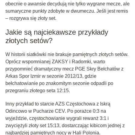
obecnie o awansie decydują nie tylko wygrane mecze, ale
sumaryczne punkty zdobyte w dwumeczu. Jeśli jest remis
– rozgrywa się złoty set.
Jakie są najciekawsze przykłady
złotych setów?
W historii siatkówki nie brakuje pamiętnych złotych setów.
Oprócz wspomnianej ZAKSY i Radomki, warto
przypomnieć dramatyczny mecz PGE Skry Bełchatów z
Arkas Spor Izmir w sezonie 2012/13, gdzie
bełchatowianie po znakomitym sezonie odpadli po
przegraniu złotego seta 12:15.
Inny przykład to starcie AZS Częstochowa z Iskrą
Odincowo w Pucharze CEV. Po porażce 0:3 na
wyjeździe, częstochowianie wygrali rewanż 3:1 i
zwyciężyli złoty set 15:13, dostarczając kibicom jednej z
najbardziej pamiętnych nocy w Hali Polonia.