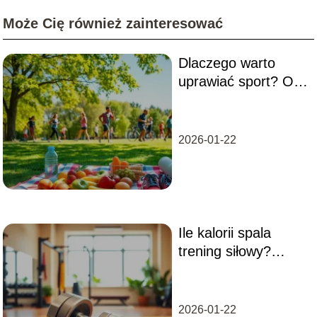
Może Cię również zainteresować
Dlaczego warto
uprawiać sport? Oto
najważniejsze
powody
2026-01-22
Ile kalorii spala
trening siłowy?
Odpowiedzi na
najważniejsze
pytania
2026-01-22