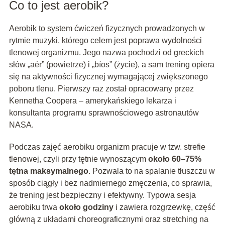
Co to jest aerobik?
Aerobik to system ćwiczeń fizycznych prowadzonych w
rytmie muzyki, którego celem jest poprawa wydolności
tlenowej organizmu. Jego nazwa pochodzi od greckich
słów „aér” (powietrze) i „bíos” (życie), a sam trening opiera
się na aktywności fizycznej wymagającej zwiększonego
poboru tlenu. Pierwszy raz został opracowany przez
Kennetha Coopera – amerykańskiego lekarza i
konsultanta programu sprawnościowego astronautów
NASA.
Podczas zajęć aerobiku organizm pracuje w tzw. strefie
tlenowej, czyli przy tętnie wynoszącym
około 60–75%
tętna maksymalnego
. Pozwala to na spalanie tłuszczu w
sposób ciągły i bez nadmiernego zmęczenia, co sprawia,
że trening jest bezpieczny i efektywny. Typowa sesja
aerobiku trwa
około godziny
i zawiera rozgrzewkę, część
główną z układami choreograficznymi oraz stretching na